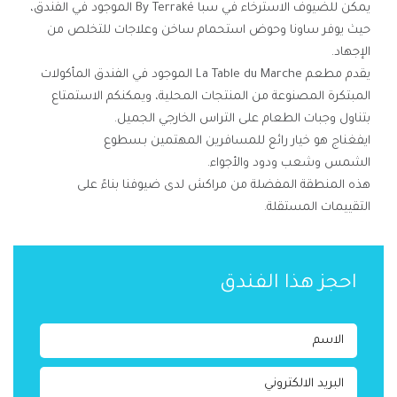
يمكن للضيوف الاسترخاء في سبا By Terraké الموجود في الفندق،
حيث يوفر ساونا وحوض استحمام ساخن وعلاجات للتخلص من
الإجهاد.
يقدم مطعم La Table du Marche الموجود في الفندق المأكولات
المبتكرة المصنوعة من المنتجات المحلية، ويمكنكم الاستمتاع
بتناول وجبات الطعام على التراس الخارجي الجميل.
ايفغناج هو خيار رائع للمسافرين المهتمين بـسطوع
الشمس وشعب ودود والأجواء.
هذه المنطقة المفضلة من مراكش لدى ضيوفنا بناءً على
التقييمات المستقلة.
احجز هذا الفندق