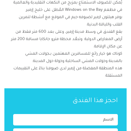
يُمكن للضيوف الاستمتاع بمزيج من النكهات التقليدية والعالمية
في مطعم Windows on the Bay المُطل على خليج إزمير.
يوفر هيلتون ازمير لضيوفه جيم في الموقع مع أنشطة لتمرين
القلب واللياقة البدنية.
يقع الفندق في وسط مدينة إزمير، وعلى بعد 600 متر فقط من
أرض المعارض الدولية. وتبعُد محطة مترو جانكايا مسافة 200 متر
عن مكان الإقامة.
كوناك هو خيار رائع للمسافرين المهتمين بـجولات المشي
بالمدينة وجولات المشي الساحلية وجولة حول المدينة.
هذه المنطقة المفضلة من إزمير لدى ضيوفنا بناءً على التقييمات
المستقلة.
احجز هذا الفندق