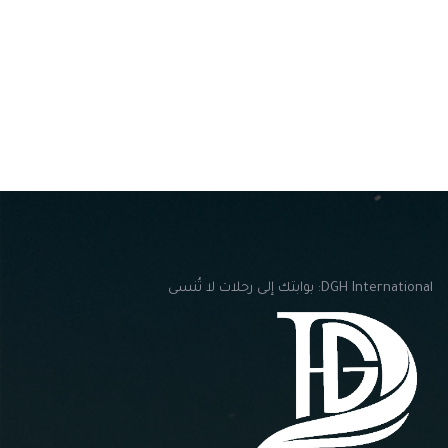
DGH International: بوابتك إلى رحلات لا تُنسى