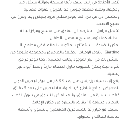
تتميز الأجنحة في إليت سيف بأنها فسيحة ومؤثثة بشكل جيد
ومكيفة، وتضم منطقة جلوس مع تلفزيون بقنوات فضائية
ومشغل دي في دي، كما يتوفر مطبخ مزود بميكروويف وفرن في
جميع الأجنحة.
تشمل مرافق الاسترخاء في الفندق على مسبح ومركز للياقة
البدنية، كما يتوفر مسبح منفصل للأطفال.
يمكن للضيوف الاستمتاع بالمأكولات العالمية في مطعم IL
Giardino، وتتوفر الوجبات الخفيفة والهامبرغر ومجموعة متنوعة من
المشروبات في البار الموجود بجانب المسبح، كما تتوفر مرافق
شواء حيث يمكن للضيوف تناول الطعام خارجاً وسط أجواء غير
رسمية.
يقع إليت سيف رزدينس على بعد 3.3 كم من مركز البحرين الدولي
للمعارض، ويقع شاطئ كرباباد وقلعة البحرين على بعد 5 دقائق
فقط بالسيارة من الفندق، وتبعد أماكن التسوق في سوق الذهب
بالبحرين مسافة 10 دقائق بالسيارة من مكان الإقامة.
السيف هو خيار رائع للمسافرين المهتمين بـالتسوق وأنشطة
مناسبة للعائلة والأسواق.