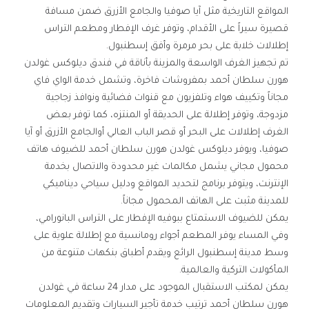
المواقع التاريخية مثل آيا صوفيا والجامع الأزرق ضمن مسافة
قصيرة سيراً على الأقدام، وتوفر غرف الإفطار ومطعم التراس
إطلالات خلابة على بحر مرمرة وأفق إسطنبول.
تم تجهيز الغرف الواسعة والمزينة بأناقة في فندق ديلوكس غولدن
هورن سلطان أحمد بمفروشات فاخرة، وتشمل خدمة الواي فاي
مجاناً وتكييف هواء وتلفزيون مع قنوات فضائية ونوافذ زجاجية
مزدوجة، وتوفر إطلالة على الحديقة أو المنتزه، كما توفر بعض
الغرف إطلالات على البحر أو قصر الباب العالي أوالجامع الأزرق أو آيا
صوفيا، ويوفر ديلوكس غولدن هورن سلطان أحمد للضيوف هاتف
محمول مجاني يشمل مكالمات غير محدودة والاتصال بخدمة
الإنترنت، ويتوفر برنامج لتحديد المواقع ودليل سياحي ديناميكي
للمدينة مثبت على الهاتف المحمول مجاناً.
يمكن للضيوف الاستمتاع ببوفيه الإفطار على التراس البانورامي،
وفي المساء يوفر المطعم أجواء رومانسية مع إطلالة علوية على
وسط مدينة إسطنبول الرائع ويقدم أطباق بنكهات متنوعة من
المأكولات التركية والعالمية.
يمكن لمكتب الاستقبال الموجود على مدار 24 ساعة في غولدن
هورن سلطان أحمد ترتيب خدمة تأجير السيارات وتقديم المعلومات