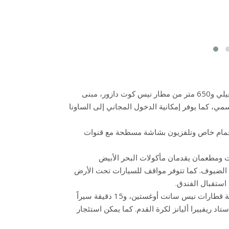
يقع بارك إن باي راديسون نيس على بعد 2 كم من ممشى ديه آنغيلي و650 متر من مطار نيس كوت دازور، مبنى
موسمي، كما يوفر إمكانية الدخول المجاني إلى الساونا
فر كل منها حمام خاص وتلفزيون بشاشة مسطحة مع قنوات
اً يقدم الكوكتيلات و7 غرف اجتماعات ومطعمان يقدمان مأكولات البحر الأبيض
الضيوف. كما تتوفر مواقف للسيارات تحت الأرض
ستقبال الفندق.
يقع مكان الإقامة على بعد 10 دقائق سيراً على الأقدام من محطة قطارات نيس سانت أوغستين، و15 دقيقة سيراً
، و10 دقائق بالسيارة من استاد ريفييرا أليانز لكرة القدم. كما يمكن استئجار