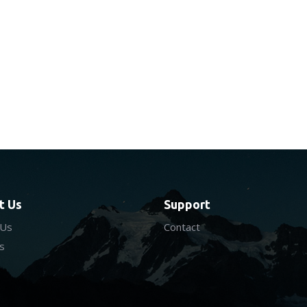
t Us
Support
 Us
Contact
s