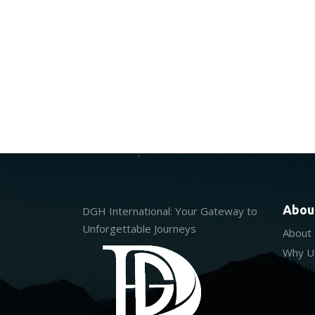
Abou
DGH International: Your Gateway to
Unforgettable Journeys
About
Why U