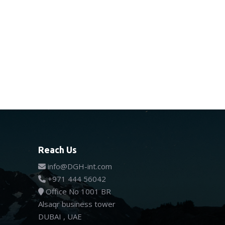
Reach Us
info@DGH-int.com
+971 444 56042
Office No 1001 BR
Alsaqr business tower
DUBAI , UAE