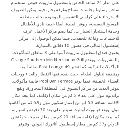
على مدار 24 ساعة الخاص بإسطنبول ماريوت حوض استحمام
ساخن وساونا وجلسات مساج وغرفة بخار، فيما يمكن للضيوف
الاسترخاء على كراسي التشمس الموجودة بجانب منطقة
المسبح الفسيحة، ويوفر الفندق أيضًا خدمة نادي للأطفال
وخدمة استئجار السيارات، كما يضم مركز الأعمال غرف
للاجتماعات وقاعة للحفلات، فيما يمكن الوصول إلى مركز
إسطنبول المالي في غضون 10 دقائق بالسيارة.
يحتوي فندق إسطنبول ماريوت آسيا على 3 مناطق للمأكولات
والمشروبات، ويقدم Orange Southern Mediterranean Grill
المأكولات التركية، كما تعتبر 49 East Lounge صالة أنيقة
ومنطقة لتناول الطعام، حيث يقدم فيها الإفطار والغداء ووجبات
العشاء الخفيفة، فيما يوفر Pool Bar Terrace قائمة مأكولات.
تتوفر العديد من مراكز التسوق في المنطقة المجاورة، ويقع
برانديوم مول على بعد 2.9 كم من مكان الإقامة، كما يبعد مكان
الإقامة مسافة 5.3 كم من إعمار سكوير مول و6.9 كم من أكاسيا
مول، ويقع فيابورت أوتليت سينتر على بعد 30 دقيقة بالسيارة،
كما يبعد مكان الإقامة مسافة 29 كم من مطار صبيحة جوكتشن
الدولي و37 كم من مطار إسطنبول أتاتورك الدولي، وتتوفر