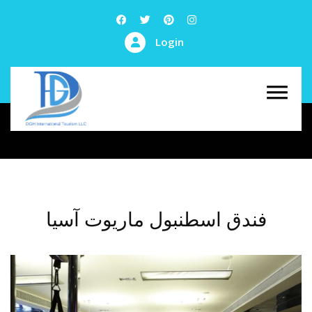
Login
فندق اسطنبول ماريوت آسيا